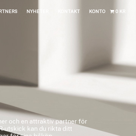
RTNERS
NYHETER
KONTAKT
KONTO
0 KR
er och en attraktiv partner för
utskick kan du rikta ditt