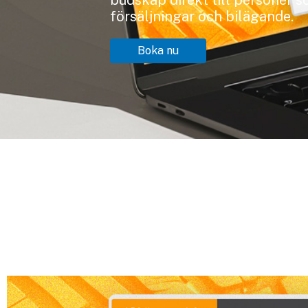
budskap direkt till personer so
försäljningar och bilägande.
Boka nu