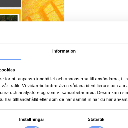
Bilköparguiden är Sverig
och en attraktiv partner
Information
målgrupp. Genom våra eDR
som aktivt söker efter ins
cookies
och bilägande.
e för att anpassa innehållet och annonserna till användarna, tillh
Med en hög öppningsfrek
vår trafik. Vi vidarebefordrar även sådana identifierare och anna
dig möjligheten att skap
nnons- och analysföretag som vi samarbetar med. Dessa kan i sin
möter ditt erbjudande bi
har tillhandahållit eller som de har samlat in när du har använt 
ta nästa steg – oavsett om
inspiration till nästa res
Inställningar
Statistik