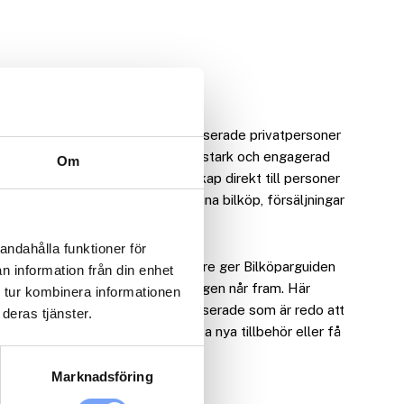
es ledande plattform för bilintresserade privatpersoner
 för annonsörer som vill nå en köpstark och engagerad
Om
-utskick kan du rikta ditt budskap direkt till personer
piration, tips och lösningar för sina bilköp, försäljningar
andahålla funktioner för
vens och kvalificerade mottagare ger Bilköparguiden
n information från din enhet
a effektiva kampanjer som verkligen når fram. Här
 tur kombinera informationen
lköpare, bilägare och andra intresserade som är redo att
deras tjänster.
 det handlar om att byta bil, hitta nya tillbehör eller få
a på vägarna.
Marknadsföring