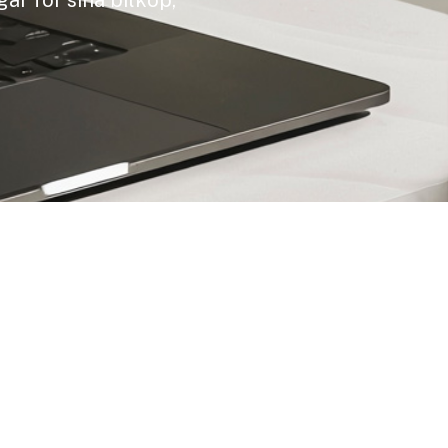
gar för sina bilköp,