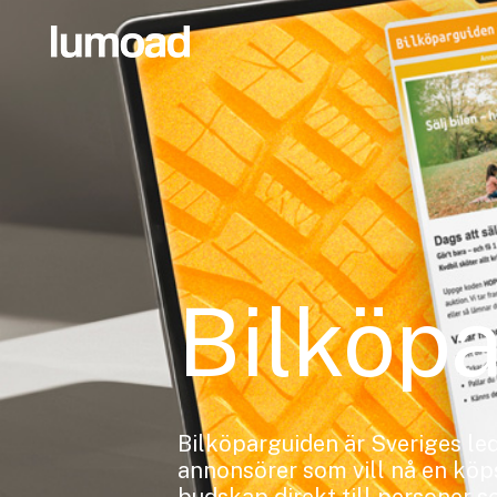
Bilköp
Bilköparguiden är Sveriges led
annonsörer som vill nå en köp