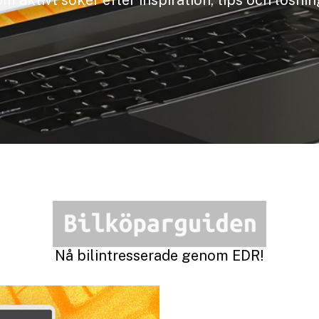
m aktivt söker efter inspiration, tips och lösnin
Nå bilintresserade genom EDR!