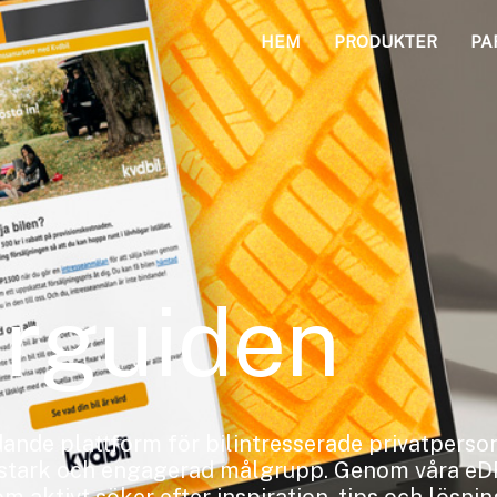
HEM
PRODUKTER
PA
arguiden
ande plattform för bilintresserade privatperson
stark och engagerad målgrupp. Genom våra eDR-