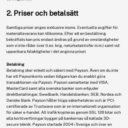
2. Priser och betalsätt
Samtliga priser anges exklusive moms. Eventuella avgifter för
materialleverans kan tillkomma. Efter att en beställning
bekräftats kan pris endast ändras på grund av omständigheter
som vi inte råder över (t.ex. krig, naturkatastrofer m.m.) samt vid
uppenbara felaktigheter i det angivna priset.
Betalning
Betalning sker enkelt och säkert med Payson. Även om du inte
har ett Paysonkonto sedan tidigare kan du snabbt göra
transaktionen via Payson. Payson samarbetar med VISA,
MasterCard samt alla svenska banker som erbjuder
direktbetalningar, Swedbank, Handelsbanken, SEB, Nordea och
Danske Bank. Payson håller höga säkerhetskrav och är PCI-
certifierade av Trustwave som är en internationell organisation
för säker e-handel. All trafik krypteras genom SSL 128 bitar och
alla kortöverföringar bygger på bankernas så kallade 3D-
secure teknik. Payson startade 2004 i Sverige och över en