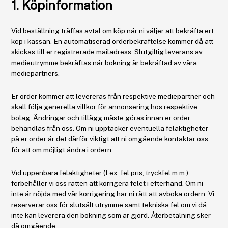
1. Köpinformation
Vid beställning träffas avtal om köp när ni väljer att bekräfta ert
köp i kassan. En automatiserad orderbekräftelse kommer då att
skickas till er registrerade mailadress. Slutgiltig leverans av
medieutrymme bekräftas när bokning är bekräftad av våra
mediepartners.
Er order kommer att levereras från respektive mediepartner och
skall följa generella villkor för annonsering hos respektive
bolag. Ändringar och tillägg måste göras innan er order
behandlas från oss. Om ni upptäcker eventuella felaktigheter
på er order är det därför viktigt att ni omgående kontaktar oss
för att om möjligt ändra i ordern.
Vid uppenbara felaktigheter (t.ex. fel pris, tryckfel m.m.)
förbehåller vi oss rätten att korrigera felet i efterhand. Om ni
inte är nöjda med vår korrigering har ni rätt att avboka ordern. Vi
reserverar oss för slutsålt utrymme samt tekniska fel om vi då
inte kan leverera den bokning som är gjord. Återbetalning sker
då omgående.