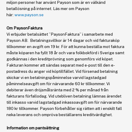
miljon personer har använt Payson som är en välkänd
betallösning på internet. Läs mer om Payson
här:
www.payson.se
Om PaysonFaktura
Vi erbjuder betalsättet ”PaysonFaktura” i samarbete med
Payson AB. Betalningsvillkor är 14 dagar och vid fakturaköp
tillkommer en avgift om 19 kr. För att kunna beställa mot faktura
måste köparen ha fyllt 18 år och vara folkbokförd i Sverige samt
godkännas i den kreditprövning som genomförs vid köpet.
Fakturan kommer att sändas separat med e-post till den e-
postadress du anger vid köptillfället. Vid försenad betalning
skickar vi en betalningspåminnelse varvid lagstadgad
påminnelseavgift om för närvarande 60 kr tillkommer. Vi
debiterar även dröjsmålsränta med 2 % per månad från
fakturans förfallodag. Vid utebliven betalning lämnas ärendet
till inkasso varvid lagstadgad inkassoavgift om för närvarande
180 kr tillkommer. Payson förbehåller sig rätten att i enskilt fall
neka leverans och ompröva beställarens kreditvärdighet.
Information om pantsättning