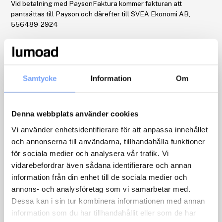
Vid betalning med PaysonFaktura kommer fakturan att
pantsättas till Payson och därefter till SVEA Ekonomi AB,
556489-2924
3. Leveransinformation
Leverans sker i linje med slutligt bekräftad order. Om så inte
Samtycke
Information
Om
sker är vi skyldiga att garantera full uppfyllnad av leverans.
Ansvar för leverans av reklammaterial står köparen för i linje
Denna webbplats använder cookies
med respektive medies allmänna villkor.
Om er beställda produkt är slut i lager förbehåller vi oss rätten
Vi använder enhetsidentifierare för att anpassa innehållet
att i samråd med köparen boka om eller boka av kampanjen helt
och annonserna till användarna, tillhandahålla funktioner
och justera kostnader därefter.
för sociala medier och analysera vår trafik. Vi
vidarebefordrar även sådana identifierare och annan
Force Majeure
information från din enhet till de sociala medier och
Lumoad är inte ansvariga för skada eller försening som beror på
annons- och analysföretag som vi samarbetar med.
lagbud, myndighetsåtgärd, mobilisering, krigshändelse, beslag,
valutarestriktion, systemfel, fel eller inskränkningar i leveranser
Dessa kan i sin tur kombinera informationen med annan
från underleverantörer, strejk, lockout, bojkott, blockad eller
information som du har tillhandahållit eller som de har
annan liknande omständighet som antingen hindrar eller