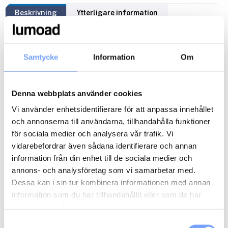
Beskrivning
Ytterligare information
Ger användbara analyser
– kan användas direkt av
arbetsgrupper utan att processas ytterligare, av exempelvis
Samtycke
Information
Om
analytiker.
Ger snabba svar
– resultatet av en mätning levereras inom
48 timmar.
Är kostnadseffektivt
– en standardmätning kostar 14980kr.
Denna webbplats använder cookies
Mäter det önskvärda
– de faktorer som påverkar attityder
Vi använder enhetsidentifierare för att anpassa innehållet
och beteenden och som varumärken tjänar på att förmedla.
och annonserna till användarna, tillhandahålla funktioner
Ger ett gemensamt språk
– för beställare, kreatörer och
för sociala medier och analysera vår trafik. Vi
beslutsfattare när de pratar om hur känslor ger resultat
Mäter alla typer av marknadsföring
– kan användas för allt
vidarebefordrar även sådana identifierare och annan
från reklam och kommunikationslösningar till design och
information från din enhet till de sociala medier och
produktutveckling.
annons- och analysföretag som vi samarbetar med.
Kan användas innan, under och efter
– en kampanj
Dessa kan i sin tur kombinera informationen med annan
beroende på var i processen Moodscores används.
information som du har tillhandahållit eller som de har
Tar fasta på erkända reklamgrepp
– insikterna är baserade
samlat in när du har använt deras tjänster.
på beteendeekonomisk forskning kopplad till kreatörers och
arbetsgruppers dagliga arbete.
Samtyckesval