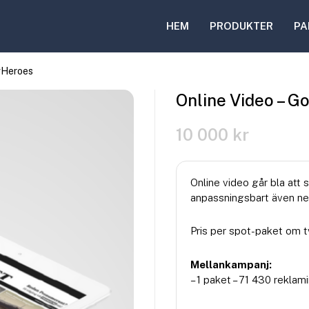
HEM
PRODUKTER
PA
owHeroes
Online Video – G
10 000
kr
Online video går bla att 
anpassningsbart även ned
Pris per spot-paket om t
Mellankampanj:
– 1 paket – 71 430 reklam