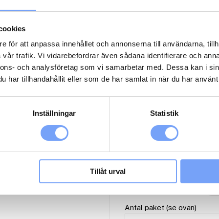
10 000
kr
Start fr.o.m. datum
cookies
e för att anpassa innehållet och annonserna till användarna, tillh
vår trafik. Vi vidarebefordrar även sådana identifierare och anna
nnons- och analysföretag som vi samarbetar med. Dessa kan i sin
M
har tillhandahållit eller som de har samlat in när du har använt 
2
Inställningar
Statistik
1
1
2
Tillåt urval
3
Antal paket (se ovan)