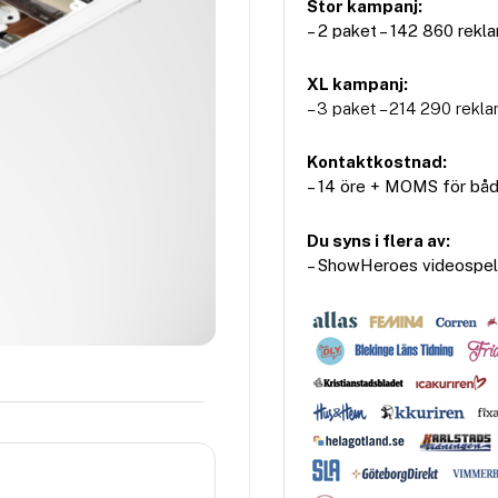
Stor kampanj:
– 2 paket – 142 860 rekl
XL kampanj:
– 3 paket – 214 290 rekl
Kontaktkostnad:
– 14 öre + MOMS för båd
Du syns i flera av:
– ShowHeroes videospela