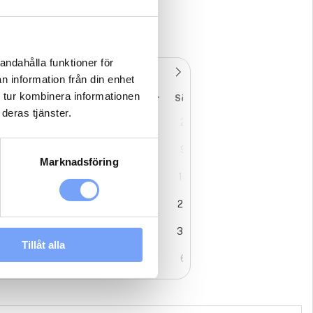
andahålla funktioner för
n information från din enhet
 tur kombinera informationen
ån
Tis
Ons
Tor
Fre
Lör
Sön
deras tjänster.
7
28
29
30
31
1
2
3
4
5
6
7
8
9
Marknadsföring
0
11
12
13
14
15
16
7
18
19
20
21
22
23
4
25
26
27
28
29
30
Tillåt alla
1
1
2
3
4
5
6