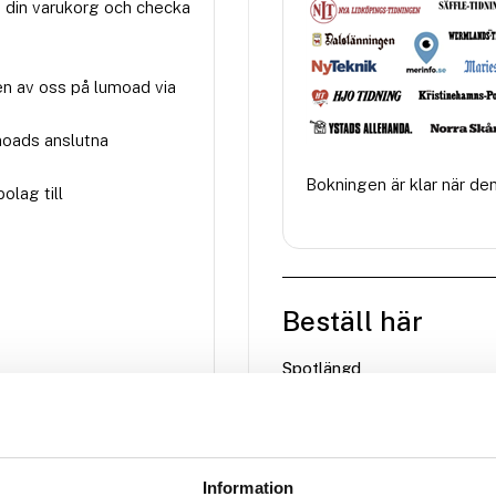
 din varukorg och checka
en av oss på lumoad via
moads anslutna
Bokningen är klar när de
olag till
Beställ här
Spotlängd
RENSA
Information