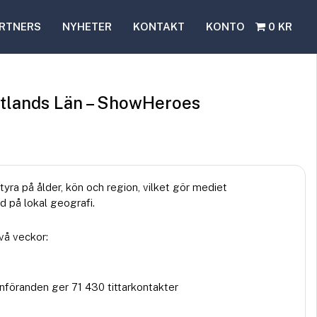
RTNERS
NYHETER
KONTAKT
KONTO
0 KR
otlands Län – ShowHeroes
styra på ålder, kön och region, vilket gör mediet
 på lokal geografi.
vå veckor:
införanden ger 71 430 tittarkontakter