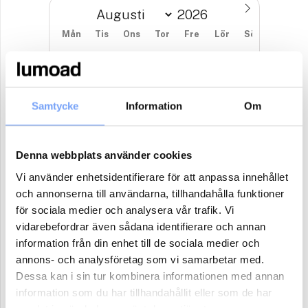
Mån
Tis
Ons
Tor
Fre
Lör
Sön
27
28
29
30
31
1
2
3
4
5
6
7
8
9
Samtycke
Information
Om
10
11
12
13
14
15
16
17
18
19
20
21
22
23
Denna webbplats använder cookies
24
25
26
27
28
29
30
Vi använder enhetsidentifierare för att anpassa innehållet
31
1
2
3
4
5
6
och annonserna till användarna, tillhandahålla funktioner
för sociala medier och analysera vår trafik. Vi
vidarebefordrar även sådana identifierare och annan
Antal paket (se ovan)
information från din enhet till de sociala medier och
annons- och analysföretag som vi samarbetar med.
Dessa kan i sin tur kombinera informationen med annan
Boka
information som du har tillhandahållit eller som de har