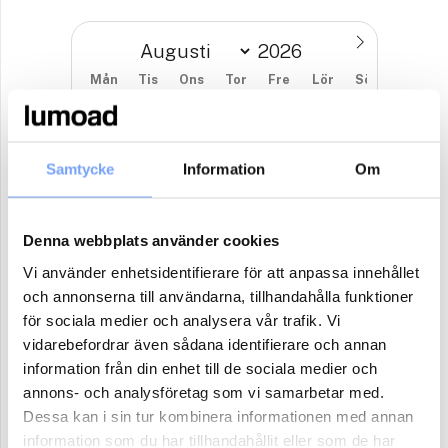
Mån
Tis
Ons
Tor
Fre
Lör
Sön
27
28
29
30
31
1
2
3
4
5
6
7
8
9
Samtycke
Information
Om
10
11
12
13
14
15
16
17
18
19
20
21
22
23
Denna webbplats använder cookies
24
25
26
27
28
29
30
Vi använder enhetsidentifierare för att anpassa innehållet
och annonserna till användarna, tillhandahålla funktioner
31
1
2
3
4
5
6
för sociala medier och analysera vår trafik. Vi
vidarebefordrar även sådana identifierare och annan
Antal paket (se ovan)
information från din enhet till de sociala medier och
annons- och analysföretag som vi samarbetar med.
Dessa kan i sin tur kombinera informationen med annan
information som du har tillhandahållit eller som de har