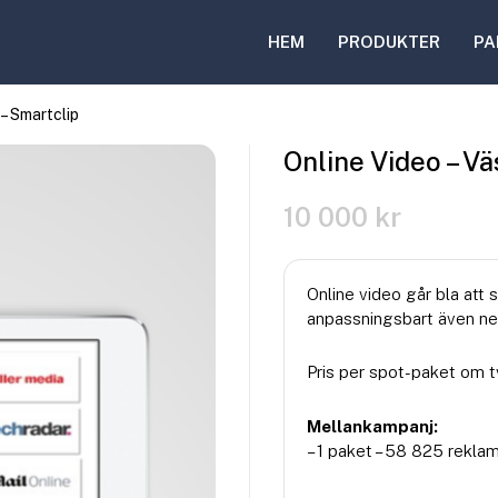
HEM
PRODUKTER
PA
 – Smartclip
Online Video – Vä
10 000
kr
Online video går bla att 
anpassningsbart även ned
Pris per spot-paket om t
Mellankampanj:
– 1 paket – 58 825 rekla