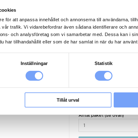
Start fr.o.m. datum
cookies
e för att anpassa innehållet och annonserna till användarna, tillh
vår trafik. Vi vidarebefordrar även sådana identifierare och anna
M
nnons- och analysföretag som vi samarbetar med. Dessa kan i sin
2
har tillhandahållit eller som de har samlat in när du har använt 
1
Inställningar
Statistik
1
2
3
Tillåt urval
Antal paket (se ovan)