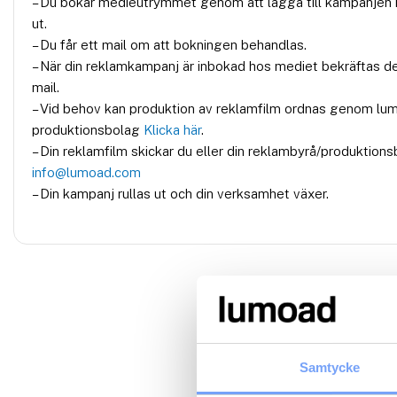
– Du bokar medieutrymmet genom att lägga till kampanjen i
ut.
– Du får ett mail om att bokningen behandlas.
– När din reklamkampanj är inbokad hos mediet bekräftas d
mail.
– Vid behov kan produktion av reklamfilm ordnas genom lu
produktionsbolag
Klicka här
.
– Din reklamfilm skickar du eller din reklambyrå/produktionsb
info@lumoad.com
– Din kampanj rullas ut och din verksamhet växer.
Samtycke