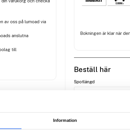
 din varukorg och checka
en av oss på lumoad via
Bokningen är klar när de
moads anslutna
olag till
Beställ här
Spotlängd
RENSA
10 000
kr
Information