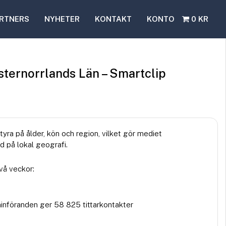
RTNERS
NYHETER
KONTAKT
KONTO
0 KR
sternorrlands Län – Smartclip
styra på ålder, kön och region, vilket gör mediet
 på lokal geografi.
vå veckor:
minföranden ger 58 825 tittarkontakter