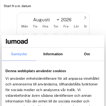
Start fr.o.m. datum
Mån
Tis
Ons
Tor
Fre
Lör
Sön
27
28
29
30
31
1
2
3
4
5
6
7
8
9
10
11
12
13
14
15
16
Samtycke
Information
Om
17
18
19
20
21
22
23
Denna webbplats använder cookies
24
25
26
27
28
29
30
Vi använder enhetsidentifierare för att anpassa innehållet
31
1
2
3
4
5
6
och annonserna till användarna, tillhandahålla funktioner
för sociala medier och analysera vår trafik. Vi
Antal paket (se ovan)
vidarebefordrar även sådana identifierare och annan
information från din enhet till de sociala medier och