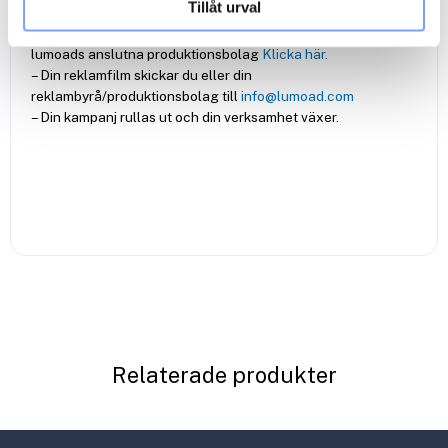
Tillåt urval
av oss på lumoad via mail.
– Vid behov kan produktion av reklamfilm ordnas genom
lumoads anslutna produktionsbolag
Klicka här
.
– Din reklamfilm skickar du eller din
reklambyrå/produktionsbolag till
info@lumoad.com
– Din kampanj rullas ut och din verksamhet växer.
Relaterade produkter