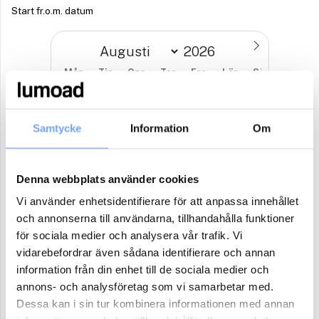
Start fr.o.m. datum
Mån
Tis
Ons
Tor
Fre
Lör
Sön
27
28
29
30
31
1
2
3
4
5
6
7
8
9
Samtycke
Information
Om
10
11
12
13
14
15
16
Denna webbplats använder cookies
17
18
19
20
21
22
23
Vi använder enhetsidentifierare för att anpassa innehållet
24
25
26
27
28
29
30
och annonserna till användarna, tillhandahålla funktioner
för sociala medier och analysera vår trafik. Vi
31
1
2
3
4
5
6
vidarebefordrar även sådana identifierare och annan
information från din enhet till de sociala medier och
Antal paket (se ovan)
annons- och analysföretag som vi samarbetar med.
Dessa kan i sin tur kombinera informationen med annan