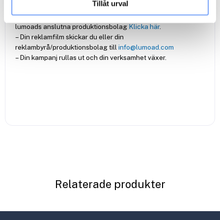
Tillåt urval
av oss på lumoad via mail.
– Vid behov kan produktion av reklamfilm ordnas genom
lumoads anslutna produktionsbolag
Klicka här
.
– Din reklamfilm skickar du eller din
reklambyrå/produktionsbolag till
info@lumoad.com
– Din kampanj rullas ut och din verksamhet växer.
Relaterade produkter