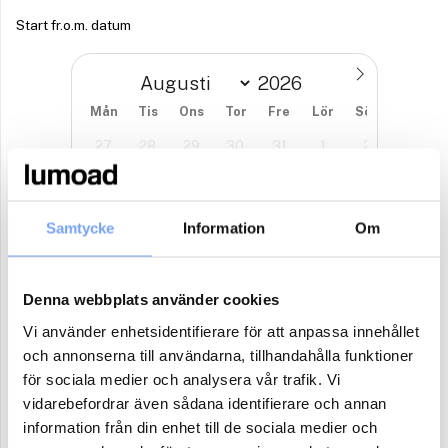
Start fr.o.m. datum
Mån
Tis
Ons
Tor
Fre
Lör
Sön
27
28
29
30
31
1
2
3
4
5
6
7
8
9
10
11
12
13
14
15
16
Samtycke
Information
Om
17
18
19
20
21
22
23
Denna webbplats använder cookies
24
25
26
27
28
29
30
Vi använder enhetsidentifierare för att anpassa innehållet
31
1
2
3
4
5
6
och annonserna till användarna, tillhandahålla funktioner
för sociala medier och analysera vår trafik. Vi
Antal paket (se ovan)
vidarebefordrar även sådana identifierare och annan
information från din enhet till de sociala medier och