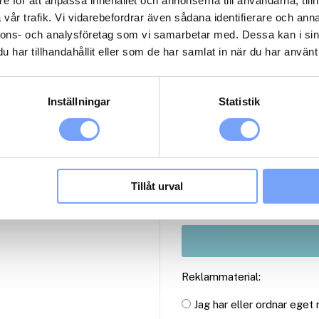
e för att anpassa innehållet och annonserna till användarna, tillh
vår trafik. Vi vidarebefordrar även sådana identifierare och anna
nnons- och analysföretag som vi samarbetar med. Dessa kan i sin
har tillhandahållit eller som de har samlat in när du har använt 
1
1
Inställningar
Statistik
2
3
Antal paket (se ovan)
Tillåt urval
Reklammaterial:
Jag har eller ordnar eget