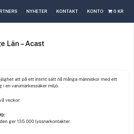
RTNERS
NYHETER
KONTAKT
KONTO
0 KR
e Län – Acast
lighet att på ett intimt sätt nå många människor med ett
i en varumärkessäker miljö.
vå veckor:
t):
den ger 135 000 lyssnarkontakter