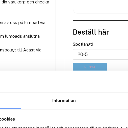
 din varukorg och checka
en av oss på lumoad via
Beställ här
om lumoads anslutna
Spotlängd
nsbolag till Acast via
RENSA
20 000
kr
Start fr.o.m. datum
Information
M
cookies
2