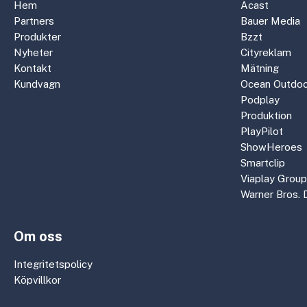
Hem
Acast
Partners
Bauer Media
Produkter
Bzzt
Nyheter
Cityreklam
Kontakt
Mätning
Kundvagn
Ocean Outdoo
Podplay
Produktion
PlayPilot
ShowHeroes
Smartclip
Viaplay Group
Warner Bros. 
Om oss
Integritetspolicy
Köpvillkor