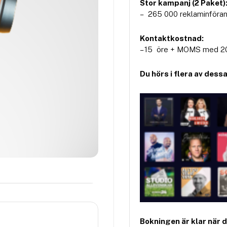
Stor kampanj (2 Paket)
– 265 000 reklaminföran
Kontaktkostnad:
– 15 öre + MOMS med 20
Du hörs i flera av dess
Bokningen är klar när 