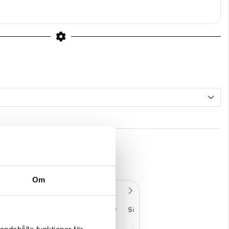
Om
ån
Tis
Ons
Tor
Fre
Lör
Sön
7
28
29
30
31
1
2