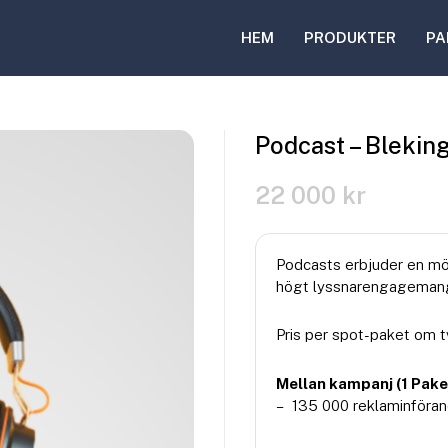
HEM
PRODUKTER
PA
Podcast – Bleking
22 000
kr
Podcasts erbjuder en möj
högt lyssnarengagemang 
Pris per spot-paket om t
Mellan kampanj (1 Pake
– 135 000 reklaminföran