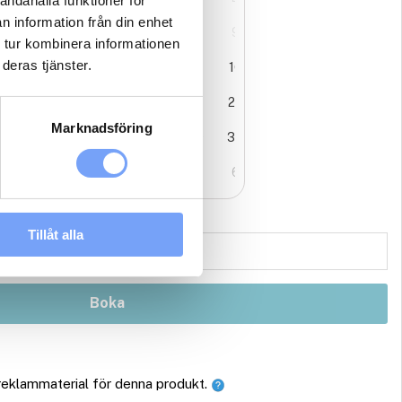
andahålla funktioner för
n information från din enhet
3
4
5
6
7
8
9
 tur kombinera informationen
deras tjänster.
0
11
12
13
14
15
16
7
18
19
20
21
22
23
Marknadsföring
4
25
26
27
28
29
30
1
1
2
3
4
5
6
Tillåt alla
Boka
 reklammaterial för denna produkt.