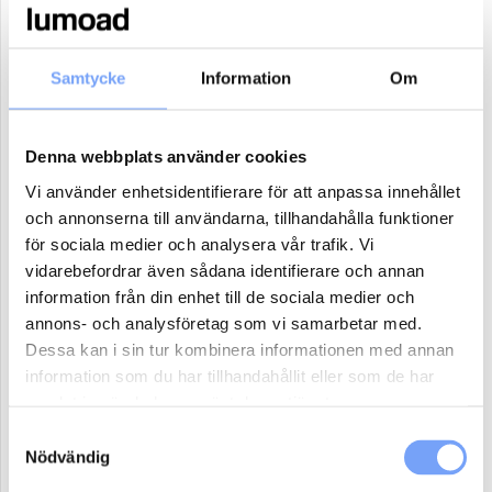
17
18
19
20
21
22
23
24
25
26
27
28
29
30
Samtycke
Information
Om
31
1
2
3
4
5
6
Denna webbplats använder cookies
Antal paket (se ovan)
Vi använder enhetsidentifierare för att anpassa innehållet
och annonserna till användarna, tillhandahålla funktioner
för sociala medier och analysera vår trafik. Vi
Boka
vidarebefordrar även sådana identifierare och annan
information från din enhet till de sociala medier och
Reklammaterial:
annons- och analysföretag som vi samarbetar med.
Dessa kan i sin tur kombinera informationen med annan
Jag har eller ordnar eget reklammaterial för denna produkt.
information som du har tillhandahållit eller som de har
Jag har ej material och vill att lumoad kontaktar mig för hjälp.
samlat in när du har använt deras tjänster.
Samtyckesval
Nödvändig