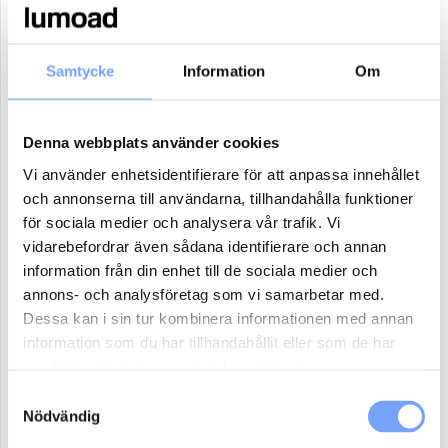
17
18
19
20
21
22
23
24
25
26
27
28
29
30
Samtycke
Information
Om
31
1
2
3
4
5
6
Denna webbplats använder cookies
Antal paket (se ovan)
Vi använder enhetsidentifierare för att anpassa innehållet
och annonserna till användarna, tillhandahålla funktioner
för sociala medier och analysera vår trafik. Vi
Boka
vidarebefordrar även sådana identifierare och annan
information från din enhet till de sociala medier och
Reklammaterial:
annons- och analysföretag som vi samarbetar med.
Dessa kan i sin tur kombinera informationen med annan
Jag har eller ordnar eget reklammaterial för denna produkt.
information som du har tillhandahållit eller som de har
Jag har ej material och vill att lumoad kontaktar mig för hjälp.
samlat in när du har använt deras tjänster.
Samtyckesval
Nödvändig