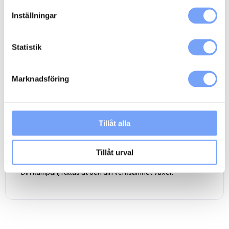
Inställningar
Beskrivning
Ytterligare information
Statistik
Så här går det till:
– Du bokar medieutrymmet genom att lägga till kampanjen i
din varukorg och checka ut.
Marknadsföring
– Du får ett mail om att bokningen behandlas.
– När din reklamkampanj är inbokad hos mediet bekräftas den
av oss på lumoad via mail.
– Vid behov kan produktion av en podcast spot ordnas genom
Tillåt alla
lumoads anslutna produktionsbolag
Klicka här
.
– Din podcast spot skickar du eller din
reklambyrå/produktionsbolag till Acast via
Tillåt urval
reklamfilmsdistributören
Adtoox
.
– Din kampanj rullas ut och din verksamhet växer.