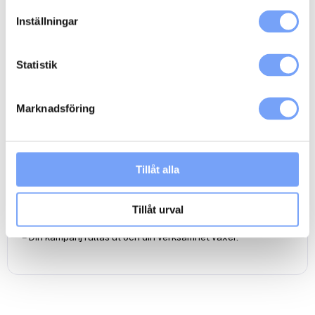
Inställningar
Beskrivning
Ytterligare information
Statistik
Så här går det till:
– Du bokar medieutrymmet genom att lägga till kampanjen i
din varukorg och checka ut.
Marknadsföring
– Du får ett mail om att bokningen behandlas.
– När din reklamkampanj är inbokad hos mediet bekräftas den
av oss på lumoad via mail.
– Vid behov kan produktion av en podcast spot ordnas genom
Tillåt alla
lumoads anslutna produktionsbolag
Klicka här
.
– Din podcast spot skickar du eller din
reklambyrå/produktionsbolag till Acast via
Tillåt urval
reklamfilmsdistributören
Adtoox
.
– Din kampanj rullas ut och din verksamhet växer.