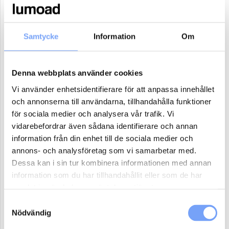
17
18
19
20
21
22
23
24
25
26
27
28
29
30
Samtycke
Information
Om
31
1
2
3
4
5
6
Denna webbplats använder cookies
Antal paket (se ovan)
Vi använder enhetsidentifierare för att anpassa innehållet
och annonserna till användarna, tillhandahålla funktioner
för sociala medier och analysera vår trafik. Vi
Boka
vidarebefordrar även sådana identifierare och annan
information från din enhet till de sociala medier och
Reklammaterial:
annons- och analysföretag som vi samarbetar med.
Dessa kan i sin tur kombinera informationen med annan
Jag har eller ordnar eget reklammaterial för denna produkt.
information som du har tillhandahållit eller som de har
Jag har ej material och vill att lumoad kontaktar mig för hjälp.
samlat in när du har använt deras tjänster.
Samtyckesval
Nödvändig