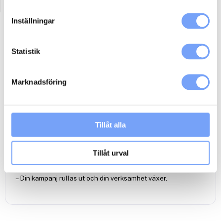
Inställningar
Beskrivning
Ytterligare information
Statistik
Så här går det till:
– Du bokar medieutrymmet genom att lägga till kampanjen i
Marknadsföring
din varukorg och checka ut.
– Du får ett mail om att bokningen behandlas.
– När din reklamkampanj är inbokad hos mediet bekräftas den
av oss på lumoad via mail.
Tillåt alla
– Vid behov kan produktion av en podcast spot ordnas genom
lumoads anslutna produktionsbolag
Klicka här
.
– Din podcast spot skickar du eller din
Tillåt urval
reklambyrå/produktionsbolag till Acast via
reklamfilmsdistributören
Adtoox
.
– Din kampanj rullas ut och din verksamhet växer.