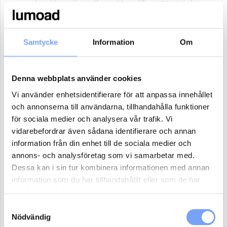
17
18
19
20
21
22
23
24
25
26
27
28
29
30
Samtycke
Information
Om
31
1
2
3
4
5
6
Denna webbplats använder cookies
Antal paket (se ovan)
Vi använder enhetsidentifierare för att anpassa innehållet
och annonserna till användarna, tillhandahålla funktioner
för sociala medier och analysera vår trafik. Vi
Boka
vidarebefordrar även sådana identifierare och annan
information från din enhet till de sociala medier och
annons- och analysföretag som vi samarbetar med.
Reklammaterial:
Dessa kan i sin tur kombinera informationen med annan
Jag har eller ordnar eget reklammaterial för denna produkt.
information som du har tillhandahållit eller som de har
Jag har ej material och vill att lumoad kontaktar mig för hjälp.
samlat in när du har använt deras tjänster.
Samtyckesval
Nödvändig