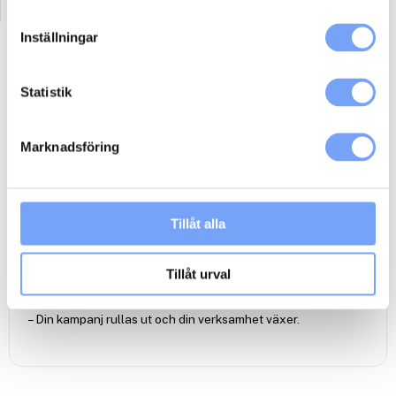
Inställningar
Beskrivning
Ytterligare information
Statistik
Så här går det till:
– Du bokar medieutrymmet genom att lägga till kampanjen i
Marknadsföring
din varukorg och checka ut.
– Du får ett mail om att bokningen behandlas.
– När din reklamkampanj är inbokad hos mediet bekräftas den
av oss på lumoad via mail.
Tillåt alla
– Vid behov kan produktion av en podcast spot ordnas genom
lumoads anslutna produktionsbolag
Klicka här
.
– Din podcast spot skickar du eller din
Tillåt urval
reklambyrå/produktionsbolag till Acast via
reklamfilmsdistributören
Adtoox
.
– Din kampanj rullas ut och din verksamhet växer.