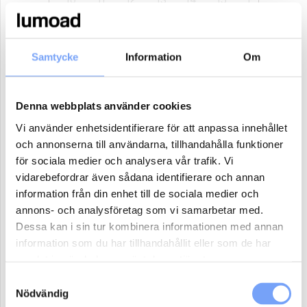
17
18
19
20
21
22
23
24
25
26
27
28
29
30
Samtycke
Information
Om
31
1
2
3
4
5
6
Denna webbplats använder cookies
Antal paket (se ovan)
Vi använder enhetsidentifierare för att anpassa innehållet
och annonserna till användarna, tillhandahålla funktioner
för sociala medier och analysera vår trafik. Vi
Boka
vidarebefordrar även sådana identifierare och annan
information från din enhet till de sociala medier och
annons- och analysföretag som vi samarbetar med.
Reklammaterial:
Dessa kan i sin tur kombinera informationen med annan
Jag har eller ordnar eget reklammaterial för denna produkt.
information som du har tillhandahållit eller som de har
Jag har ej material och vill att lumoad kontaktar mig för hjälp.
samlat in när du har använt deras tjänster.
Samtyckesval
Nödvändig