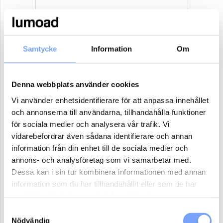
10
11
12
13
14
15
16
17
18
19
20
21
22
23
Samtycke
Information
Om
24
25
26
27
28
29
30
31
1
2
3
4
5
6
Denna webbplats använder cookies
Antal paket (se ovan)
Vi använder enhetsidentifierare för att anpassa innehållet
och annonserna till användarna, tillhandahålla funktioner
för sociala medier och analysera vår trafik. Vi
vidarebefordrar även sådana identifierare och annan
Boka
information från din enhet till de sociala medier och
annons- och analysföretag som vi samarbetar med.
Reklammaterial:
Dessa kan i sin tur kombinera informationen med annan
information som du har tillhandahållit eller som de har
Jag har eller ordnar eget reklammaterial för denna produkt.
samlat in när du har använt deras tjänster.
Jag har ej material och vill att lumoad kontaktar mig för hjälp.
Samtyckesval
Nödvändig