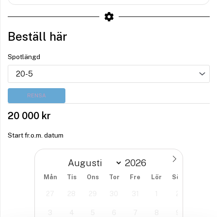
Beställ här
Spotlängd
RENSA
20 000
kr
Start fr.o.m. datum
Mån
Tis
Ons
Tor
Fre
Lör
Sön
27
28
29
30
31
1
2
3
4
5
6
7
8
9