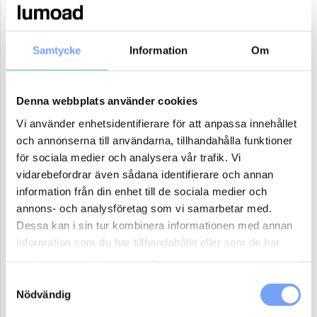
17
18
19
20
21
22
23
24
25
26
27
28
29
30
Samtycke
Information
Om
31
1
2
3
4
5
6
Denna webbplats använder cookies
Antal paket (se ovan)
Vi använder enhetsidentifierare för att anpassa innehållet
och annonserna till användarna, tillhandahålla funktioner
för sociala medier och analysera vår trafik. Vi
Boka
vidarebefordrar även sådana identifierare och annan
information från din enhet till de sociala medier och
Reklammaterial:
annons- och analysföretag som vi samarbetar med.
Dessa kan i sin tur kombinera informationen med annan
Jag har eller ordnar eget reklammaterial för denna produkt.
information som du har tillhandahållit eller som de har
Jag har ej material och vill att lumoad kontaktar mig för hjälp.
samlat in när du har använt deras tjänster.
Samtyckesval
Nödvändig