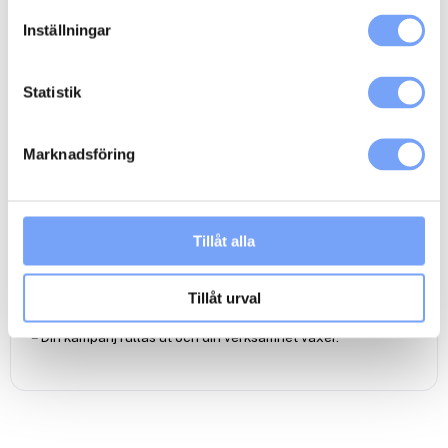
Inställningar
Beskrivning
Ytterligare information
Statistik
Så här går det till:
– Du bokar medieutrymmet genom att lägga till kampanjen i
din varukorg och checka ut.
Marknadsföring
– Du får ett mail om att bokningen behandlas.
– När din reklamkampanj är inbokad hos mediet bekräftas den
av oss på lumoad via mail.
– Vid behov kan produktion av en podcast spot ordnas genom
Tillåt alla
lumoads anslutna produktionsbolag
Klicka här
.
– Din podcast spot skickar du eller din
reklambyrå/produktionsbolag till Acast via
Tillåt urval
reklamfilmsdistributören
Adtoox
.
– Din kampanj rullas ut och din verksamhet växer.