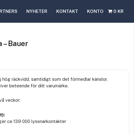
RTNERS
NYHETER
KONTAKT
KONTO
0 KR
a – Bauer
 hög räckvidd, samtidigt som det förmedlar känslor,
ver beteende för ditt varumärke.
vå veckor:
t):
ger ca 139 000 lyssnarkontakter