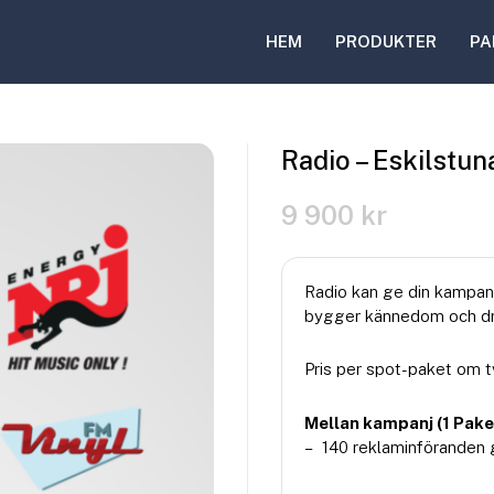
HEM
PRODUKTER
PA
Radio – Eskilstun
9 900
kr
Radio kan ge din kampanj
bygger kännedom och dri
Pris per spot-paket om t
Mellan kampanj (1 Pake
– 140 reklaminföranden 