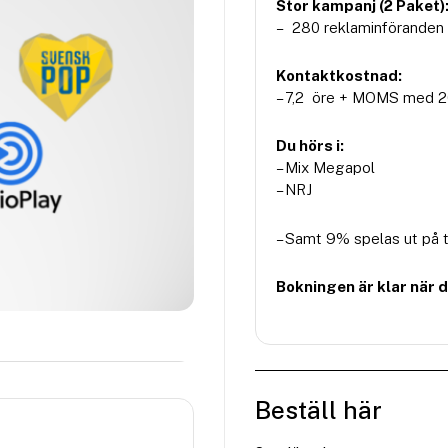
Stor kampanj (2 Paket)
– 280 reklaminföranden 
Kontaktkostnad:
– 7,2 öre + MOMS med 20
Du hörs i:
– Mix Megapol
– NRJ
– Samt 9% spelas ut på t
Bokningen är klar när 
Beställ här