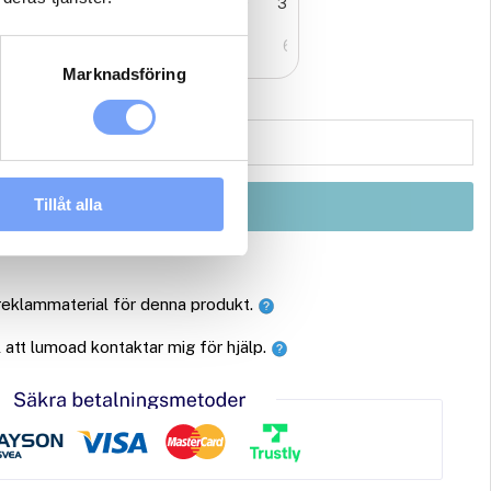
4
25
26
27
28
29
30
1
1
2
3
4
5
6
Marknadsföring
Tillåt alla
Boka
 reklammaterial för denna produkt.
ll att lumoad kontaktar mig för hjälp.