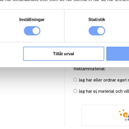
2
3
Inställningar
Statistik
Antal paket (se ovan)
Tillåt urval
Reklammaterial:
Jag har eller ordnar eget
Jag har ej material och vi