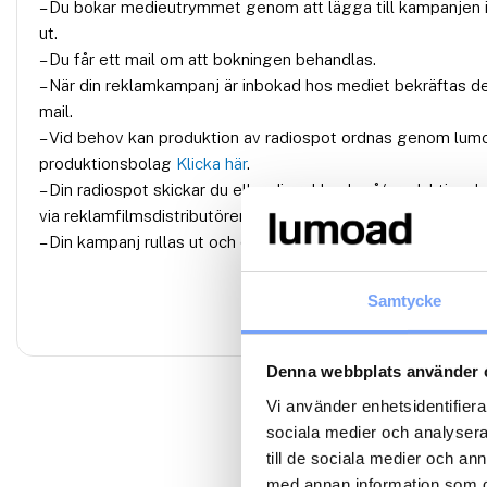
– Du bokar medieutrymmet genom att lägga till kampanjen i
ut.
– Du får ett mail om att bokningen behandlas.
– När din reklamkampanj är inbokad hos mediet bekräftas d
mail.
– Vid behov kan produktion av radiospot ordnas genom lum
produktionsbolag
Klicka här
.
– Din radiospot skickar du eller din reklambyrå/produktionsbo
via reklamfilmsdistributören
Adtoox
.
– Din kampanj rullas ut och din verksamhet växer.
Samtycke
Denna webbplats använder 
Vi använder enhetsidentifierar
sociala medier och analysera 
till de sociala medier och a
med annan information som du 