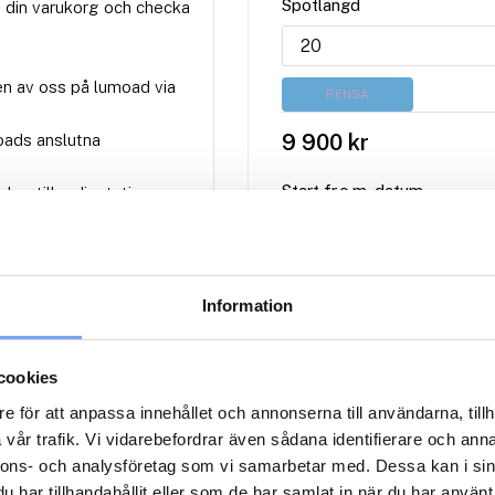
Spotlängd
 din varukorg och checka
en av oss på lumoad via
RENSA
9 900
kr
oads anslutna
Start fr.o.m. datum
lag till radiostationerna
M
Information
2
cookies
e för att anpassa innehållet och annonserna till användarna, tillh
1
vår trafik. Vi vidarebefordrar även sådana identifierare och anna
1
nnons- och analysföretag som vi samarbetar med. Dessa kan i sin
har tillhandahållit eller som de har samlat in när du har använt 