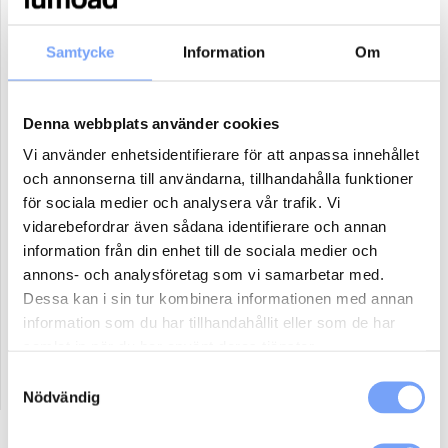
24
25
26
27
28
29
30
Samtycke
Information
Om
31
1
2
3
4
5
6
Antal paket (se ovan)
Denna webbplats använder cookies
Vi använder enhetsidentifierare för att anpassa innehållet
och annonserna till användarna, tillhandahålla funktioner
Boka
för sociala medier och analysera vår trafik. Vi
vidarebefordrar även sådana identifierare och annan
Reklammaterial:
information från din enhet till de sociala medier och
annons- och analysföretag som vi samarbetar med.
Jag har eller ordnar eget reklammaterial för denna produkt.
Dessa kan i sin tur kombinera informationen med annan
Jag har ej material och vill att lumoad kontaktar mig för hjälp.
information som du har tillhandahållit eller som de har
samlat in när du har använt deras tjänster.
Samtyckesval
Nödvändig