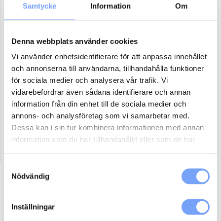
Samtycke
Information
Om
Antal paket (se ovan)
Denna webbplats använder cookies
Boka
Vi använder enhetsidentifierare för att anpassa innehållet
och annonserna till användarna, tillhandahålla funktioner
för sociala medier och analysera vår trafik. Vi
Reklammaterial:
vidarebefordrar även sådana identifierare och annan
Jag har eller ordnar eget reklammaterial för denna produkt.
information från din enhet till de sociala medier och
annons- och analysföretag som vi samarbetar med.
Jag har ej material och vill att lumoad kontaktar mig för hjälp.
Dessa kan i sin tur kombinera informationen med annan
information som du har tillhandahållit eller som de har
samlat in när du har använt deras tjänster.
Samtyckesval
Nödvändig
Beskrivning
Ytterligare information
Inställningar
Så här går det till: