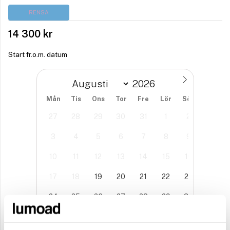
RENSA
14 300
kr
Start fr.o.m. datum
Mån
Tis
Ons
Tor
Fre
Lör
Sön
27
28
29
30
31
1
2
3
4
5
6
7
8
9
10
11
12
13
14
15
16
17
18
19
20
21
22
23
24
25
26
27
28
29
30
31
1
2
3
4
5
6