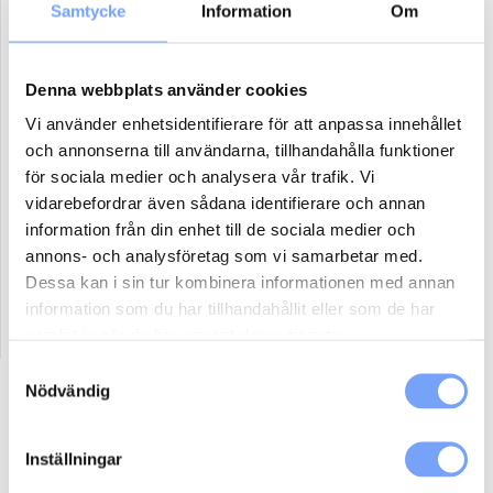
Samtycke
Information
Om
Antal paket (se ovan)
Denna webbplats använder cookies
Boka
Vi använder enhetsidentifierare för att anpassa innehållet
och annonserna till användarna, tillhandahålla funktioner
för sociala medier och analysera vår trafik. Vi
Reklammaterial:
vidarebefordrar även sådana identifierare och annan
Jag har eller ordnar eget reklammaterial för denna produkt.
information från din enhet till de sociala medier och
Jag har ej material och vill att lumoad kontaktar mig för hjälp.
annons- och analysföretag som vi samarbetar med.
Dessa kan i sin tur kombinera informationen med annan
information som du har tillhandahållit eller som de har
samlat in när du har använt deras tjänster.
Samtyckesval
Nödvändig
Beskrivning
Ytterligare information
Inställningar
Så här går det till: