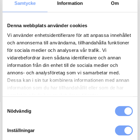
Samtycke
Information
Om
Antal paket (se ovan)
Denna webbplats använder cookies
Boka
Vi använder enhetsidentifierare för att anpassa innehållet
och annonserna till användarna, tillhandahålla funktioner
för sociala medier och analysera vår trafik. Vi
Reklammaterial:
vidarebefordrar även sådana identifierare och annan
Jag har eller ordnar eget reklammaterial för denna produkt.
information från din enhet till de sociala medier och
Jag har ej material och vill att lumoad kontaktar mig för hjälp.
annons- och analysföretag som vi samarbetar med.
Dessa kan i sin tur kombinera informationen med annan
information som du har tillhandahållit eller som de har
samlat in när du har använt deras tjänster.
Samtyckesval
Nödvändig
Beskrivning
Ytterligare information
Inställningar
Så här går det till: