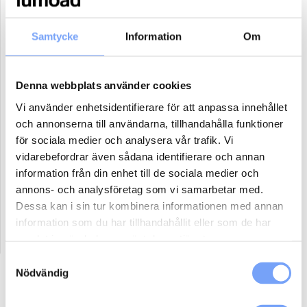
31
1
2
3
4
5
6
Samtycke
Information
Om
Antal paket (se ovan)
Denna webbplats använder cookies
Boka
Vi använder enhetsidentifierare för att anpassa innehållet
och annonserna till användarna, tillhandahålla funktioner
för sociala medier och analysera vår trafik. Vi
Reklammaterial:
vidarebefordrar även sådana identifierare och annan
Jag har eller ordnar eget reklammaterial för denna produkt.
information från din enhet till de sociala medier och
Jag har ej material och vill att lumoad kontaktar mig för hjälp.
annons- och analysföretag som vi samarbetar med.
Dessa kan i sin tur kombinera informationen med annan
information som du har tillhandahållit eller som de har
samlat in när du har använt deras tjänster.
Samtyckesval
Nödvändig
Beskrivning
Ytterligare information