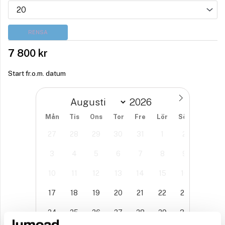
RENSA
7 800
kr
Start fr.o.m. datum
Mån
Tis
Ons
Tor
Fre
Lör
Sön
27
28
29
30
31
1
2
3
4
5
6
7
8
9
10
11
12
13
14
15
16
17
18
19
20
21
22
23
24
25
26
27
28
29
30