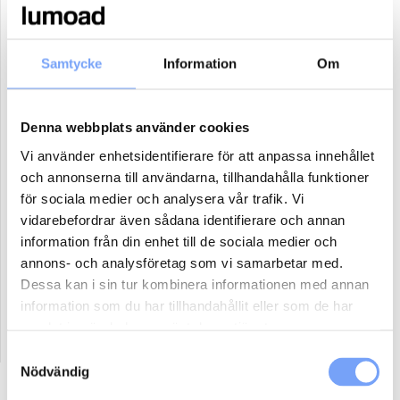
24
25
26
27
28
29
30
31
1
2
3
4
5
6
Samtycke
Information
Om
Antal paket (se ovan)
Denna webbplats använder cookies
Vi använder enhetsidentifierare för att anpassa innehållet
Boka
och annonserna till användarna, tillhandahålla funktioner
för sociala medier och analysera vår trafik. Vi
Reklammaterial:
vidarebefordrar även sådana identifierare och annan
information från din enhet till de sociala medier och
Jag har eller ordnar eget reklammaterial för denna produkt.
annons- och analysföretag som vi samarbetar med.
Jag har ej material och vill att lumoad kontaktar mig för hjälp.
Dessa kan i sin tur kombinera informationen med annan
information som du har tillhandahållit eller som de har
samlat in när du har använt deras tjänster.
Samtyckesval
Nödvändig