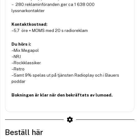
– 280 reklaminföranden ger ca 1 638 000
lyssnarkontakter
Kontaktkostnad:
– 5,7 öre + MOMS med 20 s radioreklam
Du hörs i:
– Mix Megapol
– NRJ
– Rockklassiker
– Retro
– Samt 9% spelas ut på tjänsten Radioplay och i Bauers
poddar
Bokningen är klar när den bekräftats av lumoad.
Beställ här