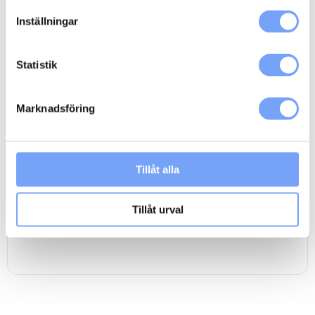
Beskrivning
Ytterligare information
Inställningar
Så här går det till:
– Du bokar medieutrymmet genom att lägga till kampanjen i
Statistik
din varukorg och checka ut.
– Du får ett mail om att bokningen behandlas.
– När din reklamkampanj är inbokad hos mediet bekräftas den
Marknadsföring
av oss på lumoad via mail.
– Vid behov kan produktion av radiospot ordnas genom
lumoads anslutna produktionsbolag
Klicka här
.
– Din radiospot skickar du eller din
Tillåt alla
reklambyrå/produktionsbolag till radiostationerna via
reklamfilmsdistributören
Adtoox
.
– Din kampanj rullas ut och din verksamhet växer.
Tillåt urval