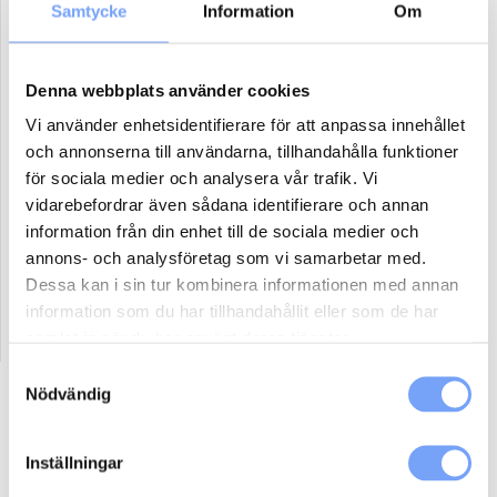
Samtycke
Information
Om
Antal paket (se ovan)
Denna webbplats använder cookies
Boka
Vi använder enhetsidentifierare för att anpassa innehållet
och annonserna till användarna, tillhandahålla funktioner
för sociala medier och analysera vår trafik. Vi
Reklammaterial:
vidarebefordrar även sådana identifierare och annan
Jag har eller ordnar eget reklammaterial för denna produkt.
information från din enhet till de sociala medier och
Jag har ej material och vill att lumoad kontaktar mig för hjälp.
annons- och analysföretag som vi samarbetar med.
Dessa kan i sin tur kombinera informationen med annan
information som du har tillhandahållit eller som de har
samlat in när du har använt deras tjänster.
Samtyckesval
Nödvändig
Beskrivning
Ytterligare information
Inställningar
Så här går det till: