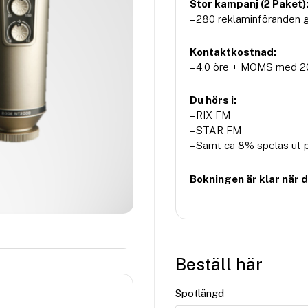
Stor kampanj (2 Paket)
– 280 reklaminföranden 
Kontaktkostnad:
– 4,0 öre + MOMS med 20
Du hörs i:
– RIX FM
– STAR FM
– Samt ca 8% spelas ut p
Bokningen är klar när 
Beställ här
Spotlängd