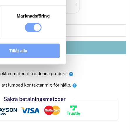
1
1
2
3
4
5
6
Marknadsföring
Boka
Tillåt alla
 reklammaterial för denna produkt.
ll att lumoad kontaktar mig för hjälp.