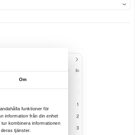
ån
Tis
Ons
Tor
Fre
Lör
Sön
Om
7
28
29
30
31
1
2
3
4
5
6
7
8
9
0
11
12
13
14
15
16
andahålla funktioner för
n information från din enhet
7
18
19
20
21
22
23
 tur kombinera informationen
4
25
26
27
28
29
30
deras tjänster.