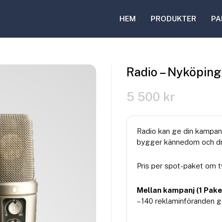
HEM
PRODUKTER
PA
Radio – Nyköping
5 500
kr
Radio kan ge din kampanj
bygger kännedom och dri
Pris per spot-paket om t
Mellan kampanj (1 Pake
– 140 reklaminföranden g