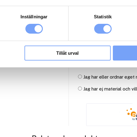
3
Inställningar
Statistik
Antal paket (se ovan)
Tillåt urval
Reklammaterial:
Jag har eller ordnar eget
Jag har ej material och vi