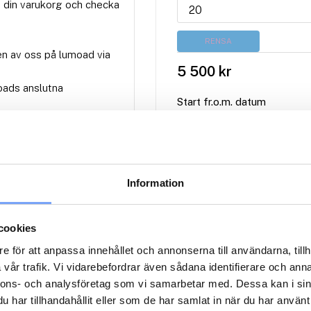
 din varukorg och checka
RENSA
en av oss på lumoad via
5 500
kr
oads anslutna
Start fr.o.m. datum
lag till radiostationerna
M
Information
2
cookies
1
e för att anpassa innehållet och annonserna till användarna, tillh
vår trafik. Vi vidarebefordrar även sådana identifierare och anna
1
nnons- och analysföretag som vi samarbetar med. Dessa kan i sin
2
har tillhandahållit eller som de har samlat in när du har använt 