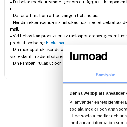
– Du bokar medieutrymmet genom att lägga till kampanjen i
ut.
– Du får ett mail om att bokningen behandlas.
– När din reklamkampanj är inbokad hos mediet bekräftas d
mail.
– Vid behov kan produktion av radiospot ordnas genom lum
produktionsbolag
Klicka här
.
– Din radiospot skickar du eller din reklambyrå/produktionsbo
via reklamfilmsdistributören
Adtoox
.
– Din kampanj rullas ut och din verksamhet växer.
Samtycke
Denna webbplats använder 
Vi använder enhetsidentifierar
sociala medier och analysera 
till de sociala medier och a
med annan information som du 