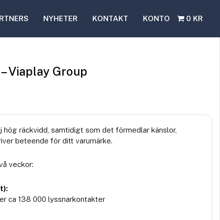
RTNERS
NYHETER
KONTAKT
KONTO
0 KR
 – Viaplay Group
 hög räckvidd, samtidigt som det förmedlar känslor,
ver beteende för ditt varumärke.
vå veckor:
t):
er ca 138 000 lyssnarkontakter