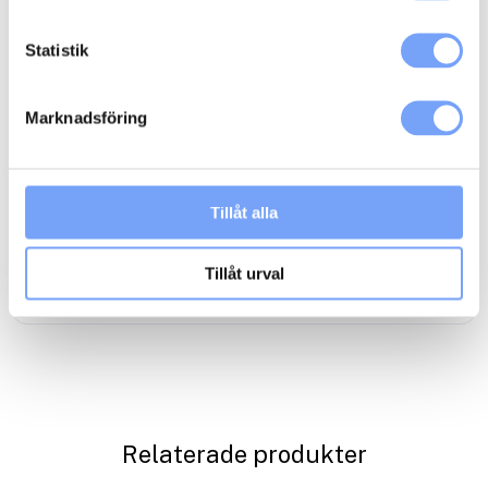
Så här går det till:
– Du bokar medieutrymmet genom att lägga till kampanjen i
Statistik
din varukorg och checka ut.
– Du får ett mail om att bokningen behandlas.
– När din reklamkampanj är inbokad hos mediet bekräftas den
Marknadsföring
av oss på lumoad via mail.
– Vid behov kan produktion av radiospot ordnas genom
lumoads anslutna produktionsbolag
Klicka här
.
– Din radiospot skickar du eller din
Tillåt alla
reklambyrå/produktionsbolag till radiostationerna via
reklamfilmsdistributören
Adtoox
.
– Din kampanj rullas ut och din verksamhet växer.
Tillåt urval
Relaterade produkter