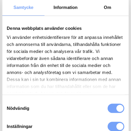
Samtycke
Information
Om
Antal paket (se ovan)
Denna webbplats använder cookies
Vi använder enhetsidentifierare för att anpassa innehållet
Boka
och annonserna till användarna, tillhandahålla funktioner
för sociala medier och analysera vår trafik. Vi
Reklammaterial:
vidarebefordrar även sådana identifierare och annan
information från din enhet till de sociala medier och
Jag har eller ordnar eget reklammaterial för denna produkt.
annons- och analysföretag som vi samarbetar med.
Jag har ej material och vill att lumoad kontaktar mig för hjälp.
Dessa kan i sin tur kombinera informationen med annan
information som du har tillhandahållit eller som de har
samlat in när du har använt deras tjänster.
Samtyckesval
Nödvändig
Beskrivning
Ytterligare information
Inställningar