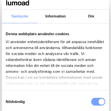
21
22
23
24
25
26
27
28
29
30
1
2
3
4
Samtycke
Information
Om
5
6
7
8
9
10
11
Denna webbplats använder cookies
Boka
Vi använder enhetsidentifierare för att anpassa innehållet
och annonserna till användarna, tillhandahålla funktioner
Reklammaterial:
för sociala medier och analysera vår trafik. Vi
vidarebefordrar även sådana identifierare och annan
Jag har eller ordnar eget reklammaterial för denna
produkt.
information från din enhet till de sociala medier och
annons- och analysföretag som vi samarbetar med.
Jag har ej material och vill att lumoad kontaktar mig för
Dessa kan i sin tur kombinera informationen med annan
hjälp.
information som du har tillhandahållit eller som de har
samlat in när du har använt deras tjänster.
Samtyckesval
Nödvändig