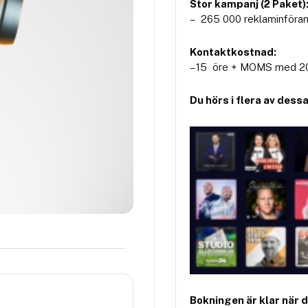
Stor kampanj (2 Paket)
– 265 000 reklaminföran
Kontaktkostnad:
– 15 öre + MOMS med 20
Du hörs i flera av dess
Bokningen är klar när 