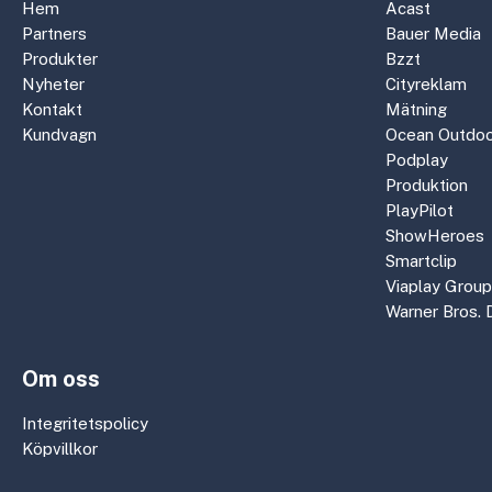
Hem
Acast
Partners
Bauer Media
Produkter
Bzzt
Nyheter
Cityreklam
Kontakt
Mätning
Kundvagn
Ocean Outdoo
Podplay
Produktion
PlayPilot
ShowHeroes
Smartclip
Viaplay Group
Warner Bros. 
Om oss
Integritetspolicy
Köpvillkor