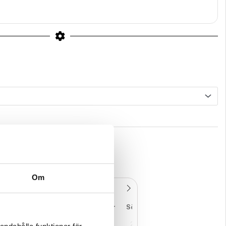
Om
ån
Tis
Ons
Tor
Fre
Lör
Sön
7
28
29
30
31
1
2