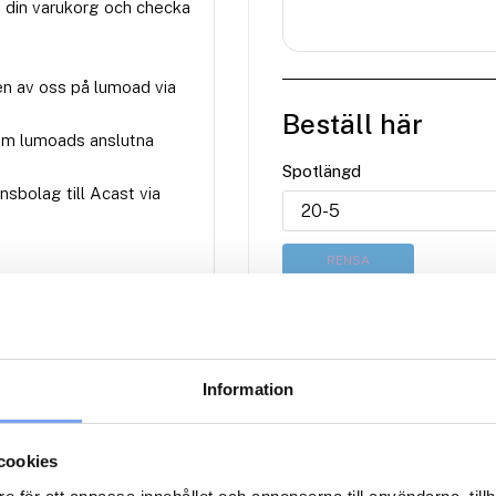
 din varukorg och checka
en av oss på lumoad via
Beställ här
om lumoads anslutna
Spotlängd
nsbolag till Acast via
RENSA
20 000
kr
Start fr.o.m. datum
Information
M
cookies
2