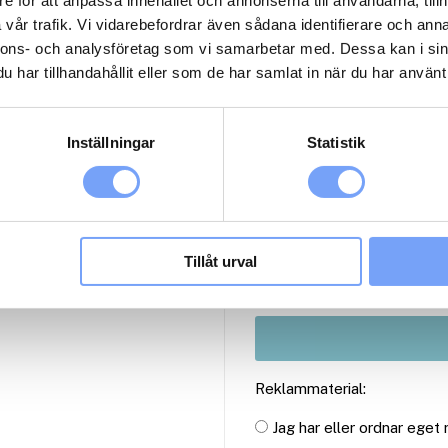
e för att anpassa innehållet och annonserna till användarna, tillh
vår trafik. Vi vidarebefordrar även sådana identifierare och anna
nnons- och analysföretag som vi samarbetar med. Dessa kan i sin
har tillhandahållit eller som de har samlat in när du har använt 
1
1
Inställningar
Statistik
2
3
Antal paket (se ovan)
Tillåt urval
Reklammaterial:
Jag har eller ordnar eget