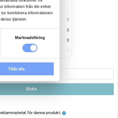
andahålla funktioner för
n information från din enhet
3
4
5
6
7
8
9
 tur kombinera informationen
deras tjänster.
0
11
12
13
14
15
16
7
18
19
20
21
22
23
Marknadsföring
4
25
26
27
28
29
30
1
1
2
3
4
5
6
Tillåt alla
Boka
 reklammaterial för denna produkt.