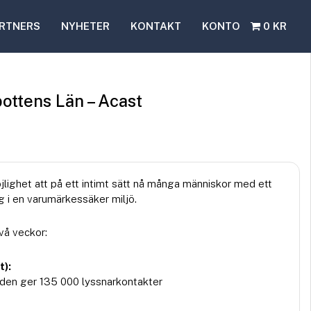
RTNERS
NYHETER
KONTAKT
KONTO
0 KR
ottens Län – Acast
lighet att på ett intimt sätt nå många människor med ett
i en varumärkessäker miljö.
vå veckor:
t):
den ger 135 000 lyssnarkontakter