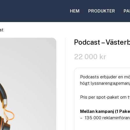
HEM
PRODUKTER
PA
st
Podcast – Västerb
22 000
kr
Podcasts erbjuder en möj
högt lyssnarengagemang 
Pris per spot-paket om t
Mellan kampanj (1 Pake
– 135 000 reklaminföran