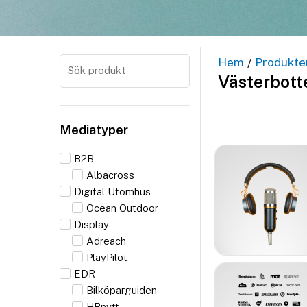
Hem
Produkte
/
Västerbott
Mediatyper
B2B
Albacross
Digital Utomhus
Ocean Outdoor
Display
Adreach
PlayPilot
EDR
Bilköparguiden
HRnytt