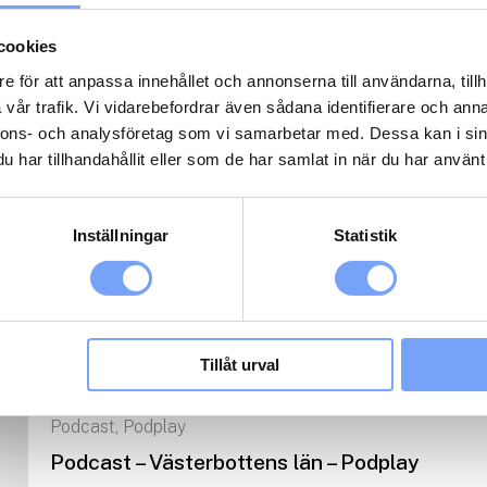
cookies
Adreach
Display
,
e för att anpassa innehållet och annonserna till användarna, tillh
Display – Medium – Adreach
vår trafik. Vi vidarebefordrar även sådana identifierare och anna
Nå ut brett och driv trafik till din hemsida med displayannonserin
nnons- och analysföretag som vi samarbetar med. Dessa kan i sin
att styra på ålder, kön och region,...
har tillhandahållit eller som de har samlat in när du har använt 
Inställningar
Statistik
Radio
Viaplay Group
,
Radio – Västerbotten – Viaplay Group
Radio kan ge din kampanj hög räckvidd, samtidigt som det förmed
bygger kännedom och driver beteende för ditt varumärke....
Tillåt urval
Podcast
Podplay
,
Podcast – Västerbottens län – Podplay