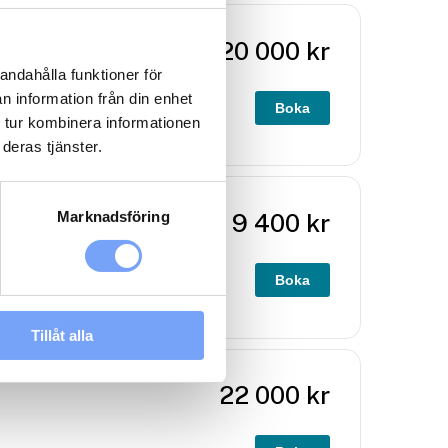
20 000
kr
andahålla funktioner för
n information från din enhet
Boka
g. Display går
 tur kombinera informationen
deras tjänster.
Marknadsföring
9 400
kr
Boka
lar känslor,
Tillåt alla
22 000
kr