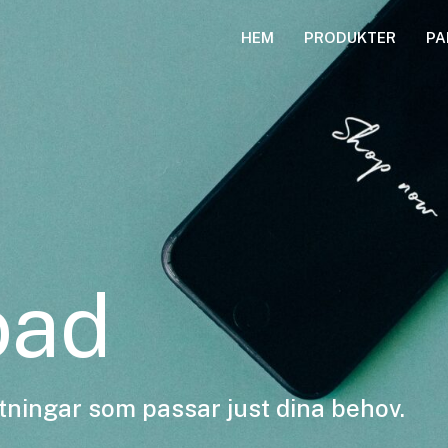
HEM
PRODUKTER
PA
oad
tningar som passar just dina behov.