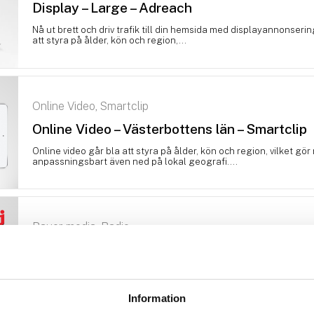
Display – Large – Adreach
Nå ut brett och driv trafik till din hemsida med displayannonserin
att styra på ålder, kön och region,...
Online Video
Smartclip
,
Online Video – Västerbottens län – Smartclip
Online video går bla att styra på ålder, kön och region, vilket gör
anpassningsbart även ned på lokal geografi....
Bauer media
Radio
,
Radio – Skellefteå Umeå – Bauer
Radio kan ge din kampanj hög räckvidd, samtidigt som det förmed
bygger kännedom och driver beteende för ditt varumärke....
Information