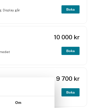
Boka
g. Display går
10 000
kr
Boka
 mediet
9 700
kr
Boka
lar känslor,
Om