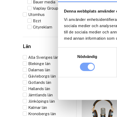
Bauer media
Viaplay Group
Denna webbplats använder 
Utomhus
Vi använder enhetsidentifierar
Bzzt
sociala medier och analysera 
Cityreklam
till de sociala medier och a
med annan information som du 
Län
Samtyckesval
Nödvändig
Alla Sveriges län
Blekinge län
Dalarnas län
Gävleborgs län
Gotlands län
Hallands län
Jämtlands län
Jönköpings län
Kalmar län
Kronobergs län