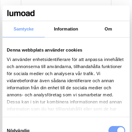
10
11
12
13
14
15
16
17
18
19
20
21
22
23
Samtycke
Information
Om
24
25
26
27
28
29
30
31
1
2
3
4
5
6
Denna webbplats använder cookies
Antal paket (se ovan)
Vi använder enhetsidentifierare för att anpassa innehållet
och annonserna till användarna, tillhandahålla funktioner
för sociala medier och analysera vår trafik. Vi
vidarebefordrar även sådana identifierare och annan
Boka
information från din enhet till de sociala medier och
annons- och analysföretag som vi samarbetar med.
Reklammaterial:
Dessa kan i sin tur kombinera informationen med annan
information som du har tillhandahållit eller som de har
Jag har eller ordnar eget reklammaterial för denna produkt.
samlat in när du har använt deras tjänster.
Jag har ej material och vill att lumoad kontaktar mig för hjälp.
Samtyckesval
Nödvändig