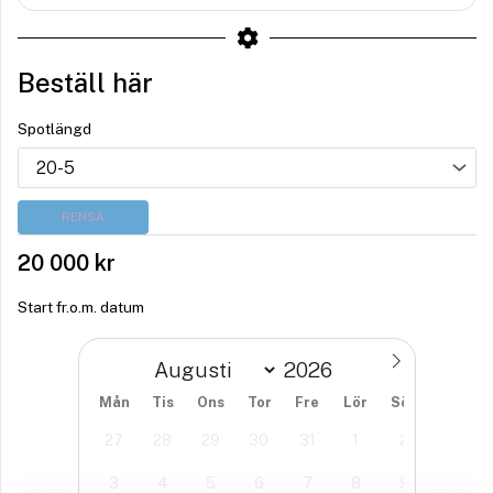
Beställ här
Spotlängd
RENSA
20 000
kr
Start fr.o.m. datum
Mån
Tis
Ons
Tor
Fre
Lör
Sön
27
28
29
30
31
1
2
3
4
5
6
7
8
9