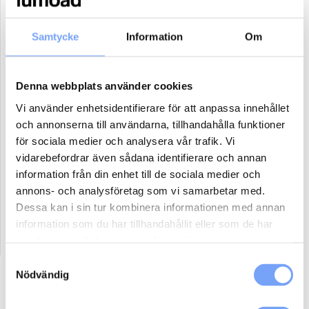
31
1
2
3
4
5
6
Samtycke
Information
Om
Antal paket (se ovan)
Denna webbplats använder cookies
Boka
Vi använder enhetsidentifierare för att anpassa innehållet
och annonserna till användarna, tillhandahålla funktioner
för sociala medier och analysera vår trafik. Vi
Reklammaterial:
vidarebefordrar även sådana identifierare och annan
Jag har eller ordnar eget reklammaterial för denna produkt.
information från din enhet till de sociala medier och
Jag har ej material och vill att lumoad kontaktar mig för hjälp.
annons- och analysföretag som vi samarbetar med.
Dessa kan i sin tur kombinera informationen med annan
information som du har tillhandahållit eller som de har
samlat in när du har använt deras tjänster.
Samtyckesval
Nödvändig
Beskrivning
Ytterligare information