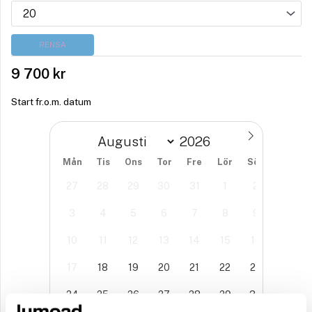
RENSA
9 700
kr
Start fr.o.m. datum
Mån
Tis
Ons
Tor
Fre
Lör
Sön
27
28
29
30
31
1
2
3
4
5
6
7
8
9
10
11
12
13
14
15
16
17
18
19
20
21
22
23
24
25
26
27
28
29
30