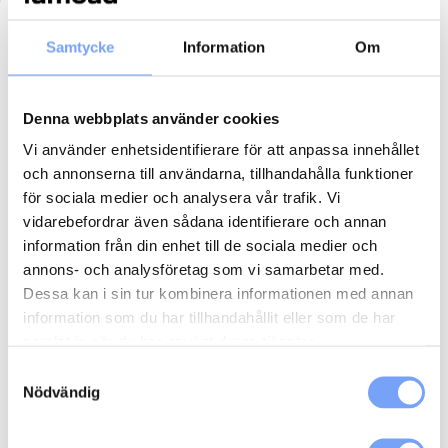
Samtycke
Information
Om
Beskrivning
I priset ingår:
Denna webbplats använder cookies
Vi använder enhetsidentifierare för att anpassa innehållet
Produktion av en reklamenhet i två olika format för
digital utomhus, DOOH.
och annonserna till användarna, tillhandahålla funktioner
Två korrvändor med eventuella justeringar.
för sociala medier och analysera vår trafik. Vi
Leverans av din reklamenhet till aktörerna du valt att
vidarebefordrar även sådana identifierare och annan
synas hos.
information från din enhet till de sociala medier och
annons- och analysföretag som vi samarbetar med.
Kortfattad beskrivning av arbetsprocessen:
Dessa kan i sin tur kombinera informationen med annan
information som du har tillhandahållit eller som de har
Brief från kunden
Presentation av idé för produktionen
samlat in när du har använt deras tjänster.
Förproduktion med korrvändor och eventuell justering
Samtyckesval
Produktion av reklamenheten
Nödvändig
Motion Nerds levererar din reklamenhet till aktörerna
du valt att synas hos.