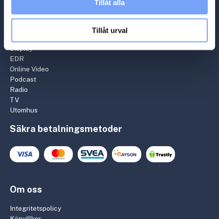
Viaplay Group
Tillåt alla
Warner Bros. Discovery
Medier
Tillåt urval
Display
EDR
Online Video
Podcast
Radio
TV
Utomhus
Säkra betalningsmetoder
Om oss
Integritetspolicy
Köpvillkor