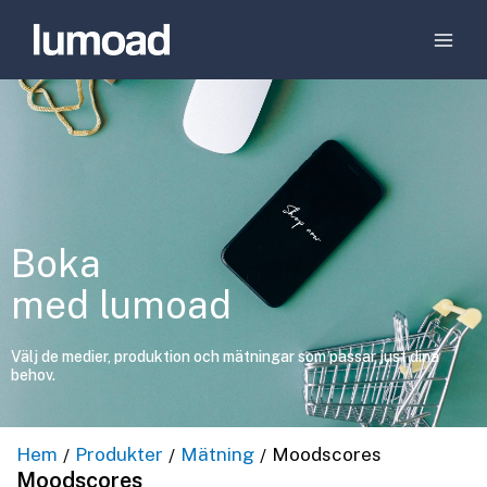
Boka
med lumoad
Välj de medier, produktion och mätningar som passar just dina
behov.
Hem
Produkter
Mätning
Moodscores
/
/
/
Moodscores