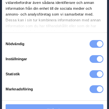
vidarebefordrar även sådana identifierare och annan
information från din enhet till de sociala medier och
Hem
Partners
annons- och analysföretag som vi samarbetar med.
Produkter
Dessa kan i sin tur kombinera informationen med annan
Nyheter
information som du har tillhandahållit eller som de har
Kontakt
samlat in när du har använt deras tjänster.
Kundvagn
Samtyckesval
Partners
Nödvändig
Acast
Bauer Media
Inställningar
Bzzt
Cityreklam
Mätning
Statistik
Ocean Outdoor
Podplay
Produktion
Marknadsföring
PlayPilot
ShowHeroes
Smartclip