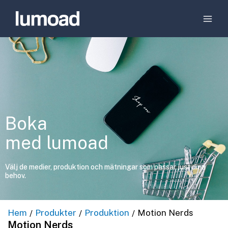
Boka
med lumoad
Välj de medier, produktion och mätningar som passar just dina
behov.
Hem
Produkter
Produktion
Motion Nerds
/
/
/
Motion Nerds