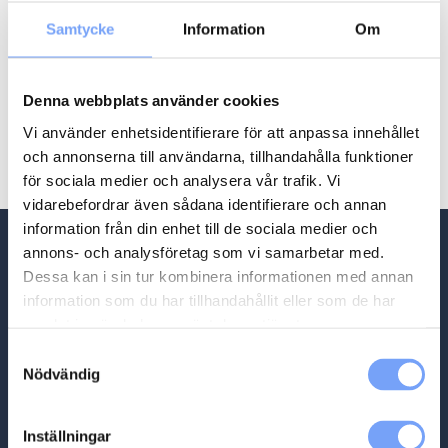
Produktion – Digital Utomhus – Motion Nerds
Samtycke
Information
Om
,
Motion Nerds
Produktion
13 500
kr
Denna webbplats använder cookies
Produktion – HTML-5 – Motion Nerds
,
Motion Nerds
Produktion
Vi använder enhetsidentifierare för att anpassa innehållet
13 000
kr
och annonserna till användarna, tillhandahålla funktioner
för sociala medier och analysera vår trafik. Vi
vidarebefordrar även sådana identifierare och annan
information från din enhet till de sociala medier och
annons- och analysföretag som vi samarbetar med.
Dessa kan i sin tur kombinera informationen med annan
information som du har tillhandahållit eller som de har
samlat in när du har använt deras tjänster.
Samtyckesval
Nödvändig
Meny
Hem
Inställningar
Partners