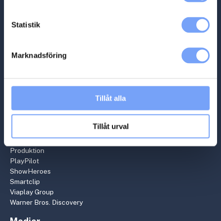
Produkter
Nyheter
Statistik
Kontakt
Kundvagn
Marknadsföring
Partners
Acast
Bauer Media
Tillåt alla
Bzzt
Cityreklam
Mätning
Tillåt urval
Ocean Outdoor
Podplay
Produktion
PlayPilot
ShowHeroes
Smartclip
Viaplay Group
Warner Bros. Discovery