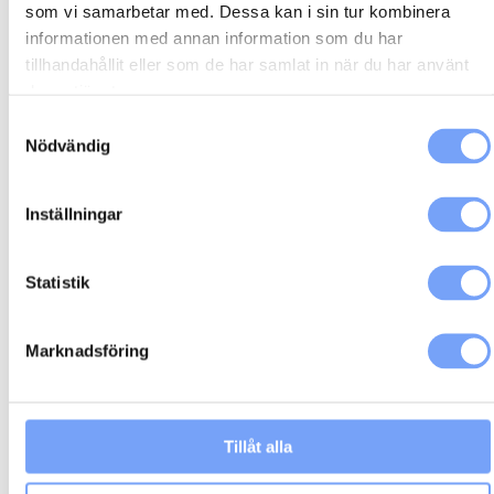
som vi samarbetar med. Dessa kan i sin tur kombinera
Medier
informationen med annan information som du har
Nyheter
tillhandahållit eller som de har samlat in när du har använt
deras tjänster.
Partners
Samtyckesval
Nödvändig
Meta
Inställningar
Logga in
Flöde för inlägg
Statistik
Flöde för kommentarer
WordPress.org
Marknadsföring
Sök
Tillåt alla
Range of Products