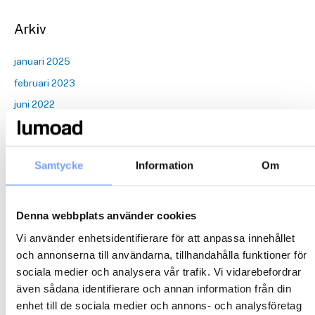
Arkiv
januari 2025
februari 2023
juni 2022
maj 2022
mars 2022
Samtycke
Information
Om
februari 2022
januari 2022
december 2021
Denna webbplats använder cookies
november 2021
Vi använder enhetsidentifierare för att anpassa innehållet
och annonserna till användarna, tillhandahålla funktioner för
oktober 2021
sociala medier och analysera vår trafik. Vi vidarebefordrar
även sådana identifierare och annan information från din
Kategorier
enhet till de sociala medier och annons- och analysföretag