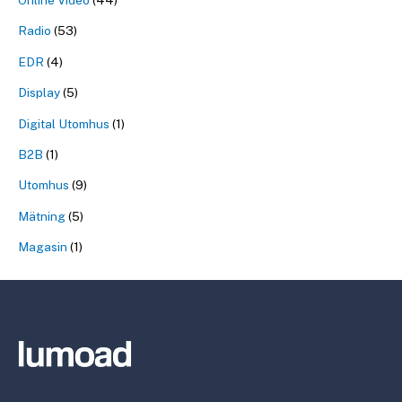
Radio
(53)
EDR
(4)
Display
(5)
Digital Utomhus
(1)
B2B
(1)
Utomhus
(9)
Mätning
(5)
Magasin
(1)