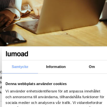
Online Video
Lämna en kommentar
/
Medier
/ Av
CPL
Samtycke
Information
Om
Onlinevideo är en av de snabbast växande mediekanalerna och kan
genom sin räckvidd
bygga kännedom och preferens för ditt varumärke, addera räckvidd till
Denna webbplats använder cookies
din andra
Vi använder enhetsidentifierare för att anpassa innehållet
kampanjer eller stå på egna ben.
och annonserna till användarna, tillhandahålla funktioner för
sociala medier och analysera vår trafik. Vi vidarebefordrar