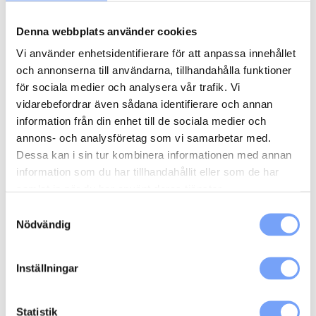
Denna webbplats använder cookies
Sök
Vi använder enhetsidentifierare för att anpassa innehållet
och annonserna till användarna, tillhandahålla funktioner
för sociala medier och analysera vår trafik. Vi
Range of Products
vidarebefordrar även sådana identifierare och annan
information från din enhet till de sociala medier och
Produktion
(8)
annons- och analysföretag som vi samarbetar med.
Podcast
Dessa kan i sin tur kombinera informationen med annan
(44)
information som du har tillhandahållit eller som de har
Online Video
(44)
samlat in när du har använt deras tjänster.
Radio
(53)
Samtyckesval
Nödvändig
EDR
(4)
Display
(5)
Inställningar
Digital Utomhus
(1)
B2B
(1)
Statistik